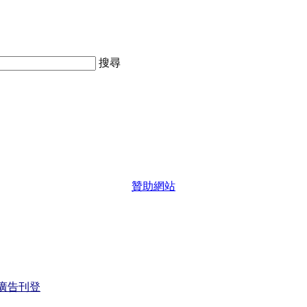
搜尋
贊助網站
廣告刊登