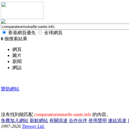
香港網頁優先
全球網頁
0
個搜索結果
網頁
圖片
新聞
網誌
贊助網站
沒有找到能匹配
comparateurmutuelle-sante.info
的內容。
免費加入網站
新鮮網站
有關添達
合作伙伴
使用聲明
連結添達
1997-2026
Timway Ltd.